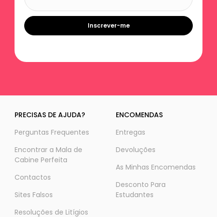
Inscrever-me
PRECISAS DE AJUDA?
ENCOMENDAS
Perguntas Frequentes
Entregas
Encontrar a Mala de
Devoluções
Cabine Perfeita
As Minhas Encomendas
Contactos
Desconto Para
Sites Falsos
Estudantes
Resoluções de Litígios