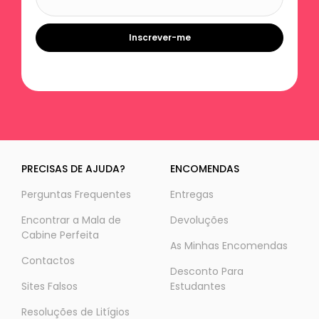
Inscrever-me
PRECISAS DE AJUDA?
ENCOMENDAS
Perguntas Frequentes
Entregas
Encontrar a Mala de
Devoluções
Cabine Perfeita
As Minhas Encomendas
Contactos
Desconto Para
Sites Falsos
Estudantes
Resoluções de Litígios