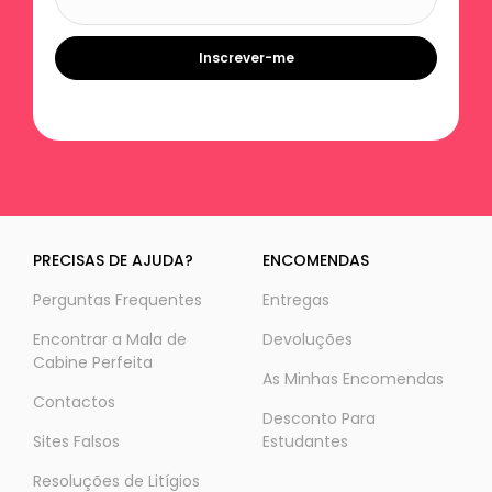
Inscrever-me
PRECISAS DE AJUDA?
ENCOMENDAS
Perguntas Frequentes
Entregas
Encontrar a Mala de
Devoluções
Cabine Perfeita
As Minhas Encomendas
Contactos
Desconto Para
Sites Falsos
Estudantes
Resoluções de Litígios