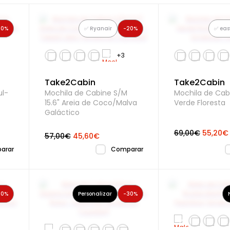
30%
✅ Ryanair
-20%
✅ eas
Take2Cabin
Take2Cabin
ul-
Mochila de Cabine S/M
Mochila de Cabi
15.6" Areia de Coco/Malva
Verde Floresta
Galáctico
69,00€
55,20€
57,00€
45,60€
arar
Comparar
30%
Personalizar
-30%