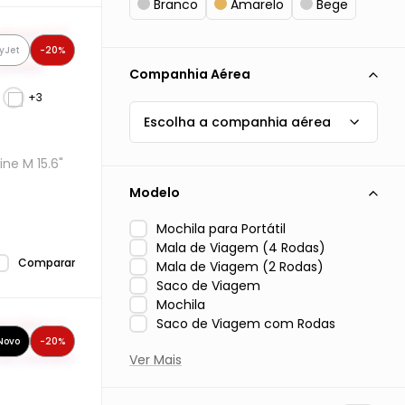
Branco
Amarelo
Bege
yJet
-20%
Companhia Aérea
Escolha a companhia aérea
ne M 15.6"
Modelo
Mochila para Portátil
Mala de Viagem (4 Rodas)
Comparar
Mala de Viagem (2 Rodas)
Saco de Viagem
Mochila
Saco de Viagem com Rodas
Novo
-20%
Necessaire
Pasta com Rodas
Mo
Ver Mais