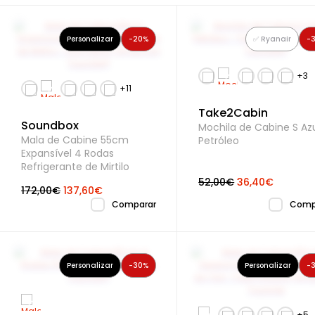
Personalizar
-20%
✅ Ryanair
-
Take2Cabin
Soundbox
Mochila de Cabine S Az
Mala de Cabine 55cm
Petróleo
Expansível 4 Rodas
Refrigerante de Mirtilo
52,00€
36,40€
172,00€
137,60€
Comp
Comparar
Personalizar
-30%
Personalizar
-