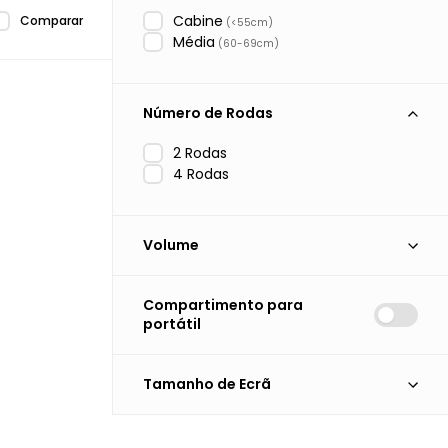
Cabine
Comparar
(<55cm)
Média
(60-69cm)
Número de Rodas
2 Rodas
4 Rodas
Volume
< 20L
Compartimento para
20-50L
portátil
50-80L
Tamanho de Ecrã
15.6"
14"