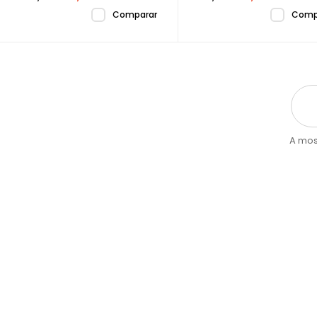
Comparar
Comp
A mos