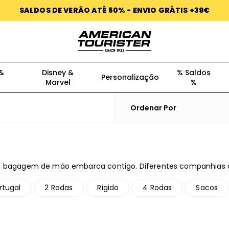
SALDOS DE VERÃO ATÉ 50% - ENVIO GRÁTIS +39€
 &
Disney &
% Saldos
Personalização
Marvel
%
Ordenar Por
ua bagagem de mão embarca contigo. Diferentes companhias 
endendo do tamanho e do peso, e nem sempre é fácil saber 
s de cabine com 2 e 4 rodas que cumprem as ‘estritas dimen
rtugal
2 Rodas
Rígido
4 Rodas
Sacos
 bagagem e para que estejas a par das restrições de bagagem