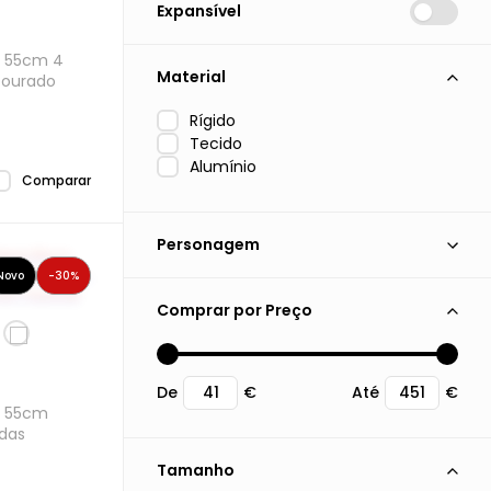
Expansível
e 55cm 4
Material
Dourado
Rígido
Tecido
Alumínio
Comparar
Personagem
Novo
-30%
Mickey
Comprar por Preço
Minnie
De
€
Até
€
e 55cm
odas
Tamanho