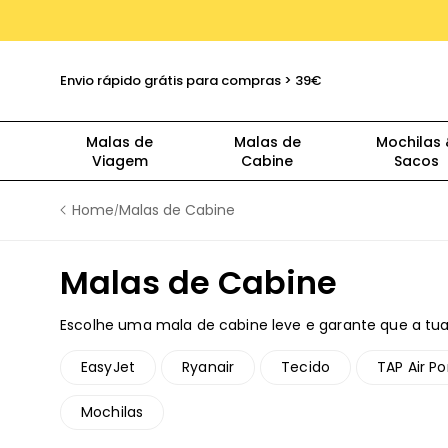
Envio rápido grátis para compras > 39€
Malas de
Malas de
Mochilas
Viagem
Cabine
Sacos
Home
Malas de Cabine
/
Malas de Cabine
Escolhe uma mala de cabine leve e garante que a t
têm restrições variadas para a bagagem de mão, dep
mala certa. Cada coleção apresenta modelos de mala
EasyJet
Ryanair
Tecido
TAP Air Po
para que possas poupar dinheiro ao evitar despachar
mão.
Mochilas