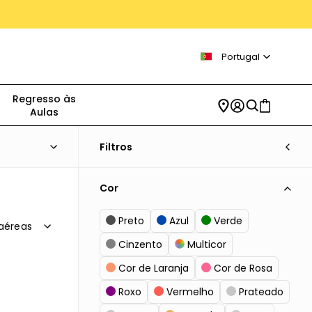
Portugal
Regresso às
Aulas
Filtros
Cor
Preto
Azul
Verde
aéreas
qual
Cinzento
Multicor
sões’,
Cor de Laranja
Cor de Rosa
 de
Roxo
Vermelho
Prateado