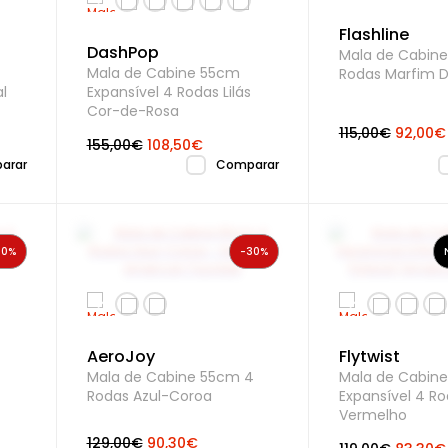
Flashline
DashPop
Mala de Cabin
Mala de Cabine 55cm
Rodas Marfim 
al
Expansível 4 Rodas Lilás
Cor-de-Rosa
115,00€
92,00€
155,00€
108,50€
arar
Comparar
20%
-30%
AeroJoy
Flytwist
4
Mala de Cabine 55cm 4
Mala de Cabin
Rodas Azul-Coroa
Expansível 4 R
Vermelho
129,00€
90,30€