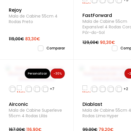
Rejoy
FastForward
Mala de Cabine 55cm 4
Mala de Cabine 55cm
Rodas Preto
Expansível 4 Rodas Cor
Pôr-do-Sol
119,00€
83,30€
129,00€
90,30€
Comparar
Comp
Personalizar
-30%
-
Airconic
Diablast
Mala de Cabine Superleve
Mala de Cabine 55cm 
55cm 4 Rodas Lilás
Rodas Lima Hyper
167,00€
116,90€
99,00€
79,20€