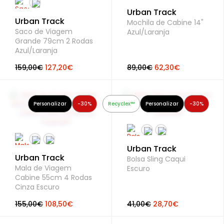
Urban Track
Urban Track
Mochila de Cabine 14"
Saco de Viagem
Azul/Laranja
Grande 79cm 2 Rodas
Azul/Laranja
159,00€
127,20€
89,00€
62,30€
Personalizar
-30%
Recyclex™
Personalizar
-30%
Urban Track
Urban Track
Bolsa Sling Caqui
Mala de Viagem
Escuro
Cabine 55cm 4 Rodas
Cinza Escuro
155,00€
108,50€
41,00€
28,70€