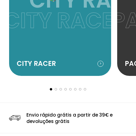
CITY RAC
CITY RACER
P
CITY RACER
PA
Envio rápido grátis a partir de 39€ e
devoluções grátis