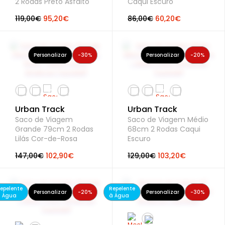
2 Rodas Preto Asfalto
Caqui Escuro
119,00€
95,20€
86,00€
60,20€
Personalizar
-30%
Personalizar
-20%
Urban Track
Urban Track
Saco de Viagem
Saco de Viagem Médio
Grande 79cm 2 Rodas
68cm 2 Rodas Caqui
Lilás Cor-de-Rosa
Escuro
147,00€
102,90€
129,00€
103,20€
epelente
Repelente
Personalizar
-20%
Personalizar
-30%
 Água
à Água