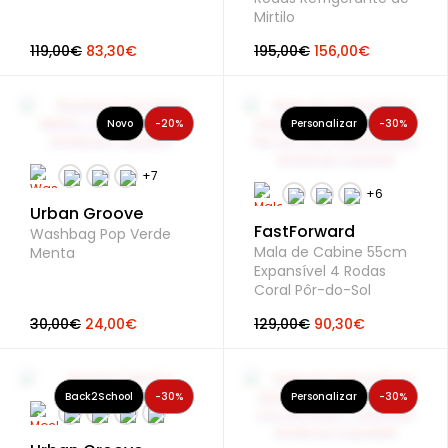
Mirtilo
119,00€
83,30€
195,00€
156,00€
Novo
-20%
Personalizar
-30%
Urban Groove
FastForward
Washbag Pop Verde
Mala de Cabine 55cm
Menta
Expansível 4 Rodas
Coral Pôr-do-Sol
30,00€
24,00€
129,00€
90,30€
Back2School
-30%
Personalizar
-30%