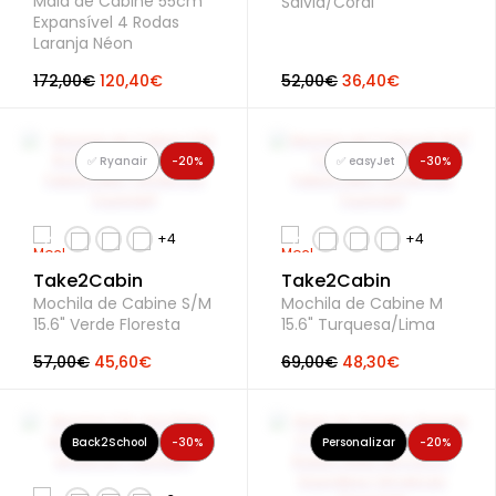
Mala de Cabine 55cm
Salvia/Coral
Expansível 4 Rodas
Laranja Néon
172,00€
120,40€
52,00€
36,40€
✅ Ryanair
-20%
✅ easyJet
-30%
Take2Cabin
Take2Cabin
Mochila de Cabine S/M
Mochila de Cabine M
15.6" Verde Floresta
15.6" Turquesa/Lima
57,00€
45,60€
69,00€
48,30€
Back2School
-30%
Personalizar
-20%