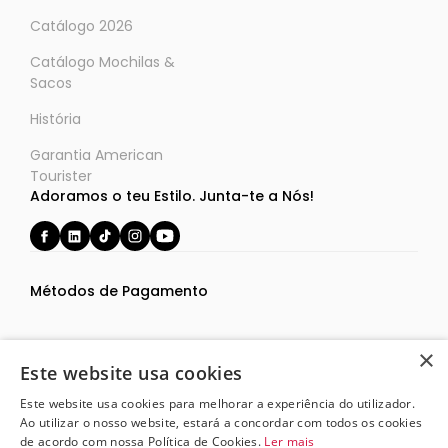
Catálogo 2026
Catálogo Mochilas &
Sacos
História
Garantia American
Tourister
Adoramos o teu Estilo. Junta-te a Nós!
Métodos de Pagamento
×
Este website usa cookies
Este website usa cookies para melhorar a experiência do utilizador.
Termos e Condições
Ao utilizar o nosso website, estará a concordar com todos os cookies
Política de Privacidade
de acordo com nossa Política de Cookies.
Ler mais