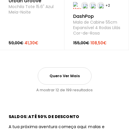
Urban Groove
Mochila Tote 15.6" Azul
Meia-Noite
DashPop
Mala de Cabine 55cm
Expansível 4 Rodas Lilás
Cor-de-Rosa
59,00€
41,30€
155,00€
108,50€
Quero Ver Mais
A mostrar 12 de 199 resultados
SALDOS: ATÉ 50% DE DESCONTO
A tua próxima aventura começa aqui: malas e