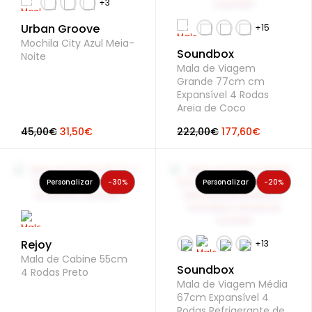
Urban Groove
Mochila City Azul Meia-
Soundbox
Noite
Mala de Viagem
Grande 77cm cm
Expansível 4 Rodas
Areia de Coco
45,00€
31,50€
222,00€
177,60€
Personalizar
-30%
Personalizar
-20%
Rejoy
Mala de Cabine 55cm
Soundbox
4 Rodas Preto
Mala de Viagem Média
67cm Expansível 4
Rodas Refrigerante de