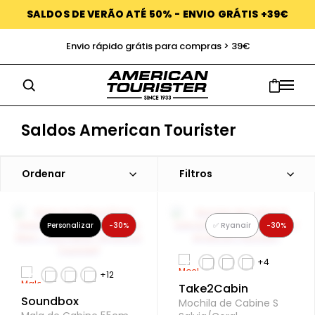
SALDOS DE VERÃO ATÉ 50% - ENVIO GRÁTIS +39€
Envio rápido grátis para compras > 39€
Saldos American Tourister
Ordenar
Filtros
Personalizar
-30%
✅ Ryanair
-30%
Take2Cabin
Soundbox
Mochila de Cabine S