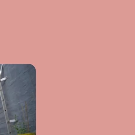
ferior
Com cintas elásticas transversais
uperior
Divisória com fecho de correr e um bolso,
ideal para guardar coisas mais delicadas
Guarda a roupa de forma organizada e
sem vincos com as fitas transversais
elásticas.