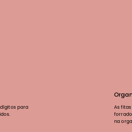
Fecho de Correr
Fecho de Combi
Pega | Asa
Trolley
Organ
ígitos para
As fita
Rodas
idos.
forrado
na orga