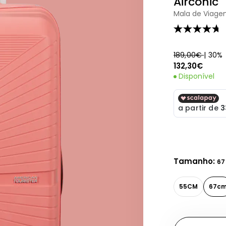
Airconic
Mala de Viage
4.7
de
5
189,00€
| 30%
estrelas,
valor
132,30€
médio
Disponível
de
classificação.
Read
15
Reviews.
Link
para
a
mesma
página.
Tamanho:
67
55CM
67c