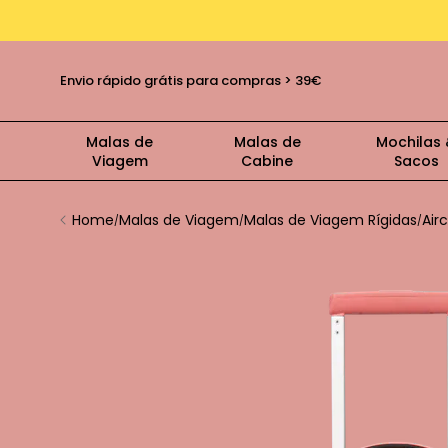
Oferta de Embrulho + Cartão
Devoluç
Malas de
Malas de
Mochilas
Viagem
Cabine
Sacos
Home
Malas de Viagem
Malas de Viagem Rígidas
Air
/
/
/