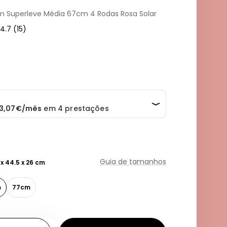
m Superleve Média 67cm 4 Rodas Rosa Solar
4.7
(15)
Guia de tamanhos
 x 44.5 x 26 cm
m
77cm