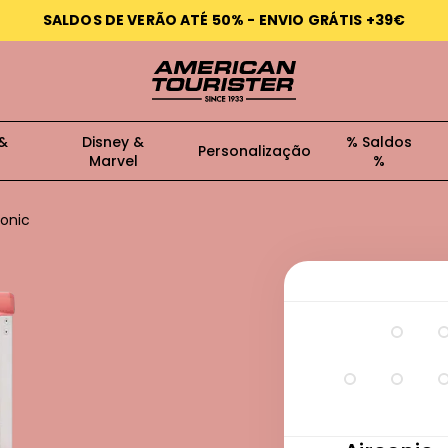
SALDOS DE VERÃO ATÉ 50% - ENVIO GRÁTIS +39€
ões grátis até 30 dias
Envio rápido g
 &
Disney &
% Saldos
Personalização
Marvel
%
conic