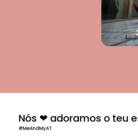
Nós ❤ adoramos o teu es
#MeAndMyAT