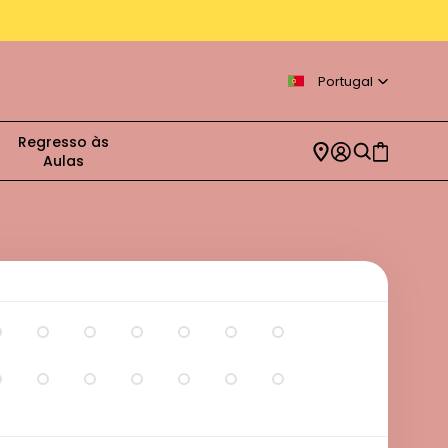
rátis para compras > 39€
Portugal
Regresso às
Aulas