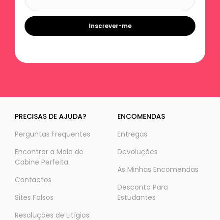
Inscrever-me
PRECISAS DE AJUDA?
ENCOMENDAS
Perguntas Frequentes
Entregas
Encontrar a Mala de
Devoluções
Cabine Perfeita
As Minhas Encomendas
Contactos
Desconto Para
Sites Falsos
Estudantes
Resoluções de Litígios