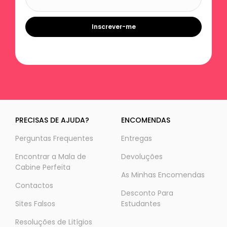
Inscrever-me
PRECISAS DE AJUDA?
ENCOMENDAS
Perguntas Frequentes
Entregas
Encontrar a Mala de
Devoluções
Cabine Perfeita
As Minhas Encomendas
Contactos
Desconto Para
Sites Falsos
Estudantes
Resoluções de Litígios