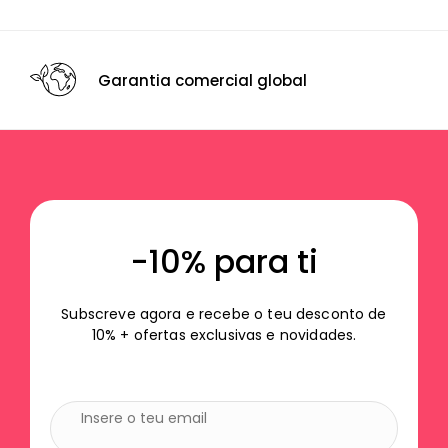
Fecho de Combinação
Fecho de combinação de 3 dígitos para assegurar que os
teus pertences se mantém seguros
Garantia comercial global
Pega | Asa
Com uma pega superior para maior facilidade e
versatilidade no transporte
Trolley
Trolley extensível com botão para ajustar
confortavelmente à tua altura
-10% para ti
Rodas
Subscreve agora e recebe o teu desconto de
4 rodas duplas 360º para te moveres com todo o conforto
pelo aeroporto ou estação
10% + ofertas exclusivas e novidades.
INTERIOR
Compartimento Inferior