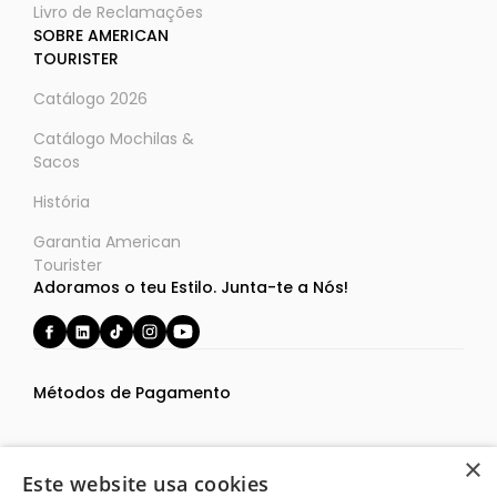
Livro de Reclamações
SOBRE AMERICAN
TOURISTER
Catálogo 2026
Catálogo Mochilas &
Sacos
História
Garantia American
Tourister
Adoramos o teu Estilo. Junta-te a Nós!
Métodos de Pagamento
×
Este website usa cookies