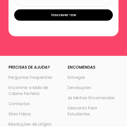
Inscrever-me
PRECISAS DE AJUDA?
ENCOMENDAS
Perguntas Frequentes
Entregas
Encontrar a Mala de
Devoluções
Cabine Perfeita
As Minhas Encomendas
Contactos
Desconto Para
Sites Falsos
Estudantes
Resoluções de Litígios