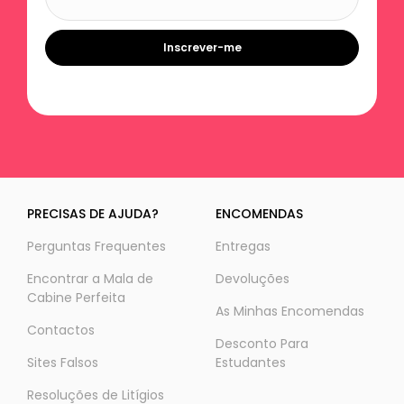
Inscrever-me
PRECISAS DE AJUDA?
ENCOMENDAS
Perguntas Frequentes
Entregas
Encontrar a Mala de
Devoluções
Cabine Perfeita
As Minhas Encomendas
Contactos
Desconto Para
Sites Falsos
Estudantes
Resoluções de Litígios