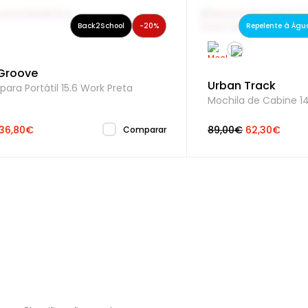
INTERIOR
Back2School
-20%
Repelente à Águ
Bolso | Telemóvel
Groove
Encaixe | Canetas
Urban Track
para Portátil 15.6 Work Preta
Mochila de Cabine 14
Compartimento |
Documentos
36,80€
89,00€
62,30€
Comparar
Compartimento P
Dimensões do Ecrã
Dimensões do Ecr
Portátil
Compartimento | 