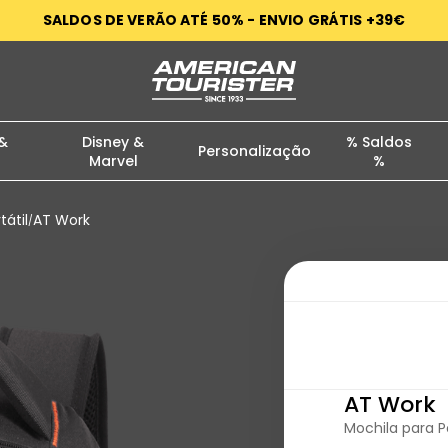
SALDOS DE VERÃO ATÉ 50% - ENVIO GRÁTIS +39€
mpras > 39€
 &
Disney &
% Saldos
Personalização
Marvel
%
tátil
AT Work
/
AT Work
Mochila para Po