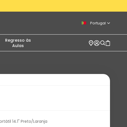
Portugal
Regresso às
Aulas
rtátil 14.1" Preto/Laranja