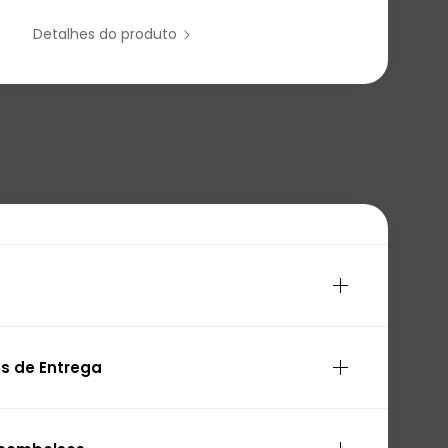
Detalhes do produto
s de Entrega
3 Anos de Garantia
CÍLIO
3.99€
has: 10 a 30 dias úteis
)
Grátis desde 39€
Mochila para Portátil