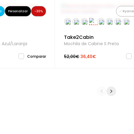
a
Personalizar
-30%
✅ Ryanai
Sim
Sim
Take2Cabin
 Azul/Laranja
Mochila de Cabine S Preta
Transporta documentos ou um pequeno
dossier formato A4
52,00€
36,40€
Comparar
rincipal
Amplo e com acesso ao compartimento
do portátil
 | Tablet
25.7cm | 10.5"
ã |
35.6cm | 14.1"
Portátil
Acolchoado, é ideal para um transporte
seguro e adequado do teu PC.