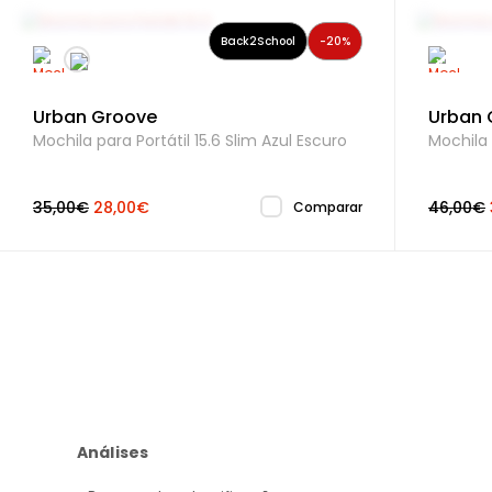
Back2School
-20%
Urban Groove
Urban 
Mochila para Portátil 15.6 Slim Azul Escuro
Mochila 
35,00€
28,00€
46,00€
Comparar