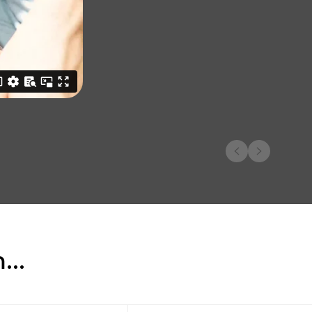
y
Permite o encaixe no trolley da mala de
viagem. Torna o transporte mais fácil e
comodo
a
Suporte lateral, ideal para levares a tua
garrafa de água para todo o lado
Alças ajustáveis, almofadadas e
ergonómicas para maior conforto
Com 2 bolsos frontais de acesso rápido e
2 bolsos laterais em rede
Sim
...
Com uma pega superior acolchoada para
uma maior comodidade e versatilidade
enquanto te moves