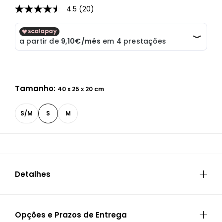
4.5
(20)
4.5
de
5
estrelas,
valor
médio
de
classificação.
Read
20
Tamanho:
40 x 25 x 20 cm
Reviews.
Link
para
S/M
S
M
a
mesma
página.
Detalhes
ESPECIFICAÇÕES
Opções e Prazos de Entrega