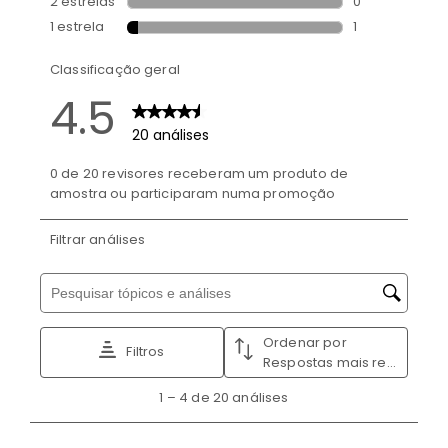
prático
INTERIOR
Bolso | Telemóvel
Sim
Compartimento Principal
Forrado e com pressintas funcionais, para manteres os
teus pertences organizados e seguros durante o
transporte
Cintas Ajustáveis
Transporta a tua roupa até ao destino organizada e sem
vincos com as fitas transversais elásticas no
compartimento principal