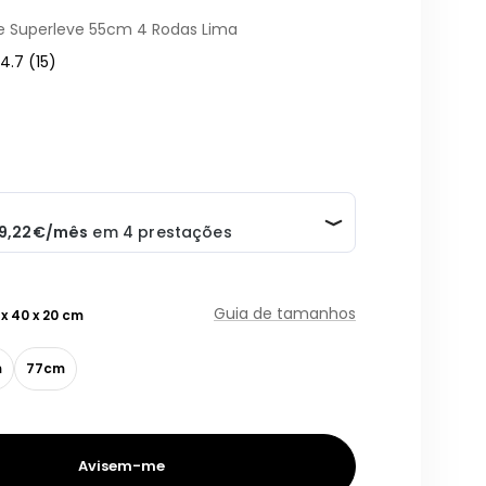
e Superleve 55cm 4 Rodas Lima
4.7
(15)
Guia de tamanhos
 x 40 x 20 cm
m
77cm
Avisem-me