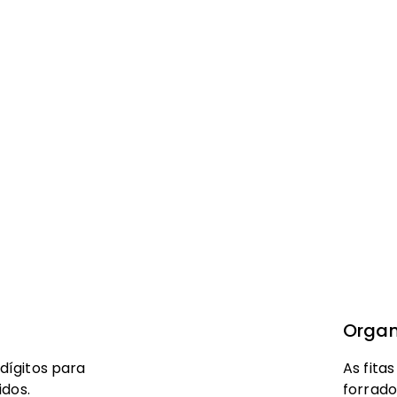
dos Açores e Made
Fecho de Correr
Bagagem de Cab
Fecho de Combi
Pega | Asa
Trolley
Organ
ígitos para
As fita
Rodas
idos.
forrado