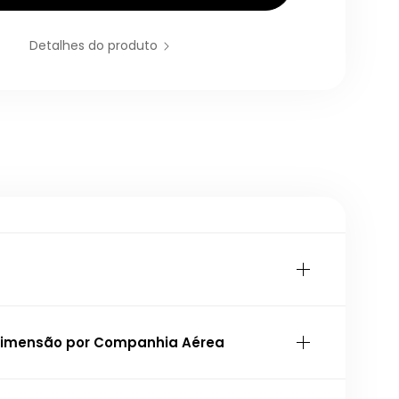
Detalhes do produto
 Dimensão por Companhia Aérea
3 Anos de Garantia
 x 40 x 20cm
pode ser transportada a bordo de
38