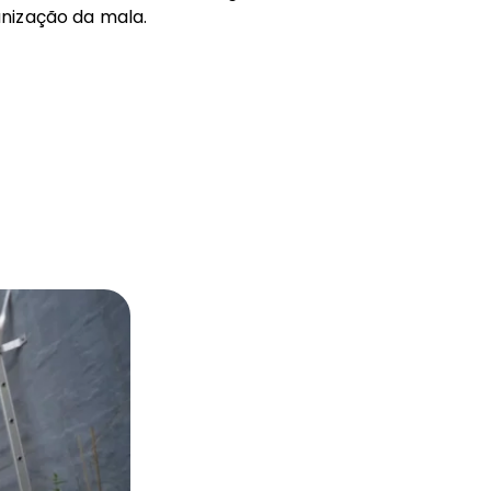
duplas 360º desta mala. Ideal para um
nização da mala.
transporte suave em pisos regulares
ferior
Com cintas elásticas transversais
uperior
Divisória com fecho de correr e um bolso,
ideal para guardar coisas mais delicadas
Guarda a roupa de forma organizada e
sem vincos com as fitas transversais
elásticas.