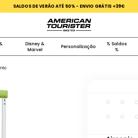
SALDOS DE VERÃO ATÉ 50% - ENVIO GRÁTIS +39€
 &
Disney &
% Saldos
Personalização
Marvel
%
onic