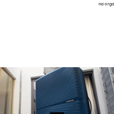
na orga
INTERIOR
Compartimento In
Compartimento S
Cintas Ajustáveis