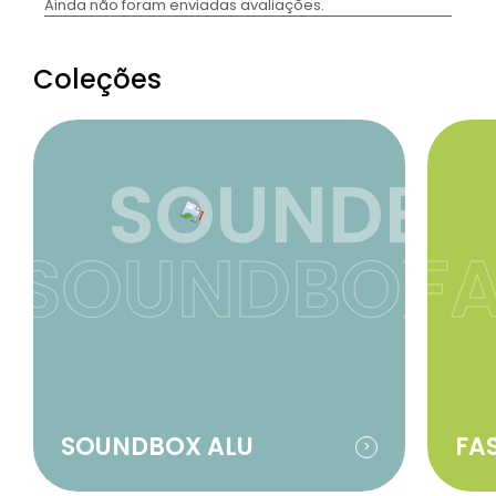
Coleções
SOUNDBO
SOUNDBOX 
F
SOUNDBOX ALU
FA