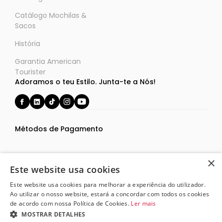
Catálogo Mochilas &
Sacos
História
Garantia American
Tourister
Adoramos o teu Estilo. Junta-te a Nós!
Métodos de Pagamento
×
Este website usa cookies
Este website usa cookies para melhorar a experiência do utilizador.
Termos e Condições
Ao utilizar o nosso website, estará a concordar com todos os cookies
Política de Privacidade
de acordo com nossa Política de Cookies.
Ler mais
53,00€
Politica de Cookies
MOSTRAR DETALHES
37,10€
Avisem-me