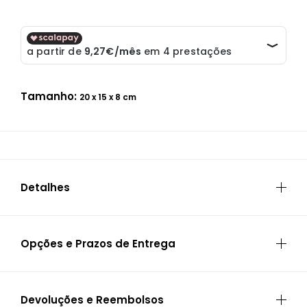
Tamanho:
20 x 15 x 8 cm
Detalhes
ESPECIFICAÇÕES
Opções e Prazos de Entrega
Garantia
3 Anos de Garantia
ENTREGA AO DOMICÍLIO
(1 a 2 dias úteis | Ilhas: 10 a 30 dias úteis
)
Devoluções e Reembolsos
Modelo