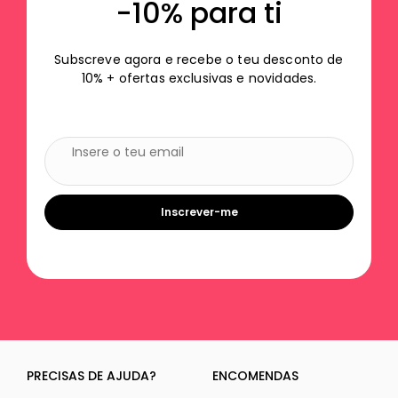
seguros durante as viagens
-10% para ti
Dimensões do Ecrã | Tablet
Subscreve agora e recebe o teu desconto de
27.7cm | 10.5"
10% + ofertas exclusivas e novidades.
Dimensões do Ecrã | Portátil
39.6cm | 15.6"
Compartimento | Tablet
Sim
Inscrever-me
Compartimento | Portátil
Compartimento exclusivo para o teu computador portátil
Cintas Ajustáveis
Transporta a tua roupa até ao destino organizada e
segura com as fitas transversais elásticas no
compartimento principal
PRECISAS DE AJUDA?
ENCOMENDAS