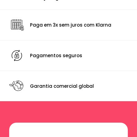
Bagagem de Cabine
De acordo com as recomendações da IATA, podes levá-la
Paga em 3x sem juros com Klarna
contigo a bordo do avião. Com as medidas adequadas
para a Ryanair, Vueling, Transavia, Wizz Air e easyJet.
Consulta sempre as medidas permitidas a bordo da
companhia aérea onde vais viajar
Pagamentos seguros
Pega | Asa
Pega superior e lateral ergonómicas, para maior
versatilidade e conforto durante a viagem
INTERIOR
Garantia comercial global
Bolso | Telemóvel
Sim
Compartimento Principal
Forrado, com fecho de correr e com pressintas elásticas
cruzadas, para manteres os teus pertences organizados e