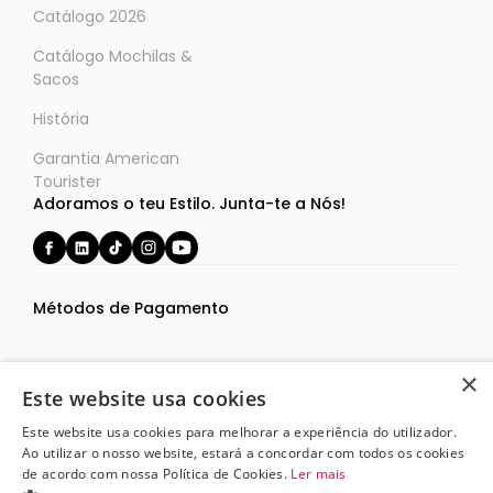
Catálogo 2026
Catálogo Mochilas &
Sacos
História
Garantia American
Tourister
Adoramos o teu Estilo. Junta-te a Nós!
Métodos de Pagamento
×
Este website usa cookies
Este website usa cookies para melhorar a experiência do utilizador.
Termos e Condições
Ao utilizar o nosso website, estará a concordar com todos os cookies
Política de Privacidade
de acordo com nossa Política de Cookies.
Ler mais
119,00€