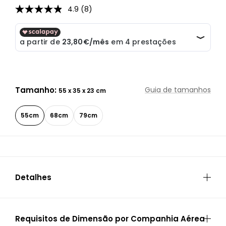
4.9
(8)
4.9
de
5
estrelas,
valor
médio
de
classificação.
Read
8
Tamanho:
Guia de tamanhos
55 x 35 x 23 cm
Reviews.
Link
para
55cm
68cm
79cm
a
mesma
página.
Detalhes
ESPECIFICAÇÕES
Requisitos de Dimensão por Companhia Aérea