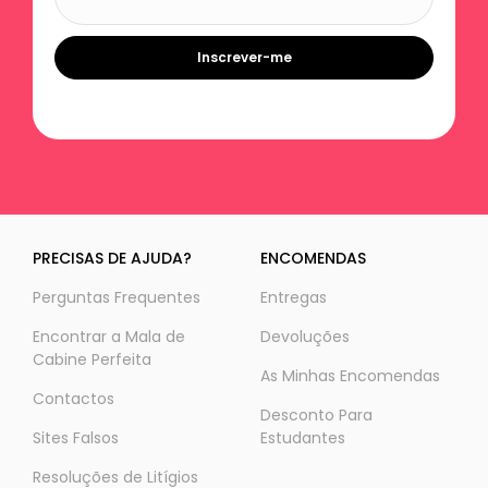
Inscrever-me
PRECISAS DE AJUDA?
ENCOMENDAS
Perguntas Frequentes
Entregas
Encontrar a Mala de
Devoluções
Cabine Perfeita
As Minhas Encomendas
Contactos
Desconto Para
Sites Falsos
Estudantes
Resoluções de Litígios