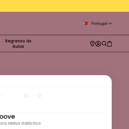
Portugal
Regresso às
Aulas
oove
Mono Malva Galáctico