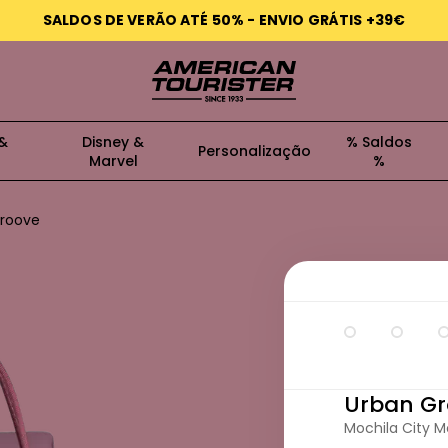
SALDOS DE VERÃO ATÉ 50% - ENVIO GRÁTIS +39€
 &
Disney &
% Saldos
Personalização
Marvel
%
roove
Urban Gr
Mochila City 