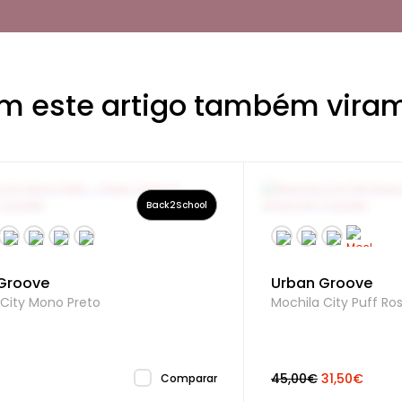
INTERIOR
m este artigo também viram
Bolsos Interiores
Compartimento P
Back2School
Groove
Urban Groove
 City Mono Preto
Mochila City Puff Ros
45,00€
31,50€
Comparar