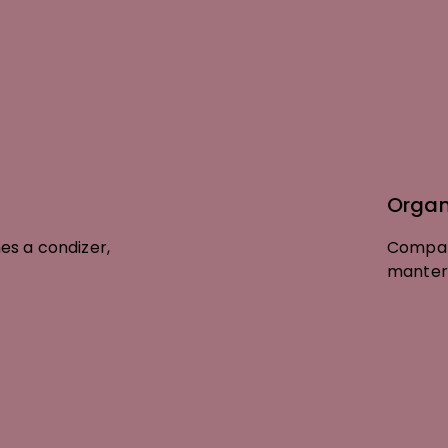
Material
Encaixe de Trolle
Suporte | Garraf
Organ
s a condizer,
Alças | Ombros
Compart
manter 
Bolsos Exteriores
Fecho de Correr
Pega | Asa