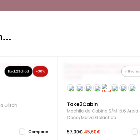
agarrares a tua mochila de forma fácil
...
1 bolso interior com fecho de correr,
integrado no compartimento principal
rincipal
Espaço amplo com abertura superior
enrolável e acesso através do botão de
mola e fecho de correr. Perfeito para
Back2School
-30%
✅ Ryanai
levares tudo o que precisas sempre
contigo
Take2Cabin
a Glitch
Mochila de Cabine S/M 15.6 Areia
Coco/Malva Galáctico
57,00€
45,60€
Comparar