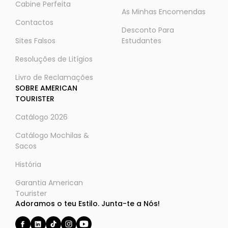
Cabine Perfeita
As Minhas Encomendas
Contactos
Desconto Para
Sites Falsos
Estudantes
Resoluções de Litígios
Livro de Reclamações
SOBRE AMERICAN
TOURISTER
Catálogo 2026
Catálogo Mochilas &
Sacos
História
Garantia American
Tourister
Adoramos o teu Estilo. Junta-te a Nós!